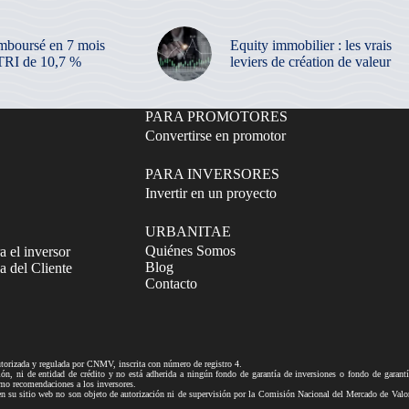
mboursé en 7 mois
Equity immobilier : les vrais
TRI de 10,7 %
leviers de création de valeur
PARA PROMOTORES
Convertirse en promotor
PARA INVERSORES
Invertir en un proyecto
URBANITAE
Quiénes Somos
a el inversor
Blog
 del Cliente
Contacto
izada y regulada por CNMV, inscrita con número de registro 4.
ni de entidad de crédito y no está adherida a ningún fondo de garantía de inversiones o fondo de gar
mo recomendaciones a los inversores.
tio web no son objeto de autorización ni de supervisión por la Comisión Nacional del Mercado de Valores n