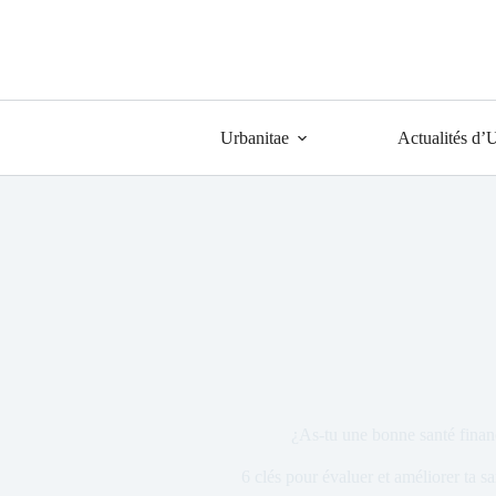
Urbanitae
Actualités d’
¿As-tu une bonne santé finan
6 clés pour évaluer et améliorer ta sa