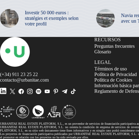
Investir 50 000 euros :
Navia re
stratégies et exemples selon
avec un 
votre profil
RECURSOS
Preguntas frecuentes
Glosario
LEGAL
Términos de uso
(+34) 911 23 25 22
Política de Privacidad
contacto@urbanitae.com
Política de Cookies
Información básica par
Reglamento de Defensa
URBANITAE REAL ESTATE PLATFORM, S.L., es un proveedor de servicios de financiación participativa autor
URBANITAE REAL ESTATE PLATFORM, S.L. no ostenta la condición de empresa de servicios de inversión, 
PLATFORM, S.L. en su sitio web únicamente tiene fines informativos y en ningún caso podrá considerarse co
Los proyectos de financiación participativa publicados por URBANITAE REAL ESTATE PLATFORM, S.L. en su si
el promotor en relación con los proyectos no ha sido revisada por ellos.