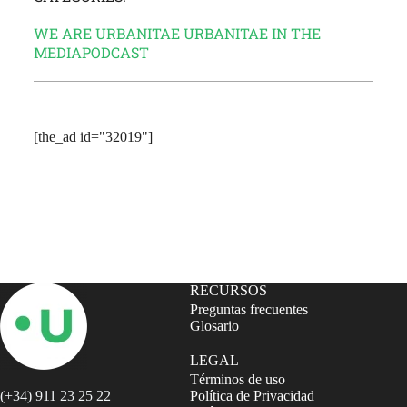
WE ARE URBANITAE
URBANITAE IN THE
MEDIA
PODCAST
[the_ad id="32019"]
Subscribe to our Newsletter
RECURSOS
Preguntas frecuentes
Glosario
LEGAL
Términos de uso
(+34) 911 23 25 22
Política de Privacidad