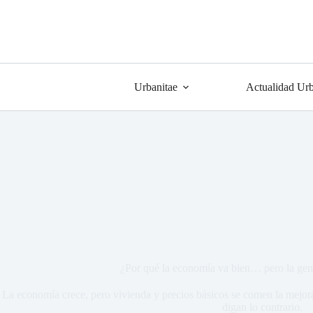
Urbanitae
Actualidad Urb
¿Por qué la economía va bien… pero la gent
La economía crece, pero vivienda y precios básicos se comen la mejora.
digan lo contrario.