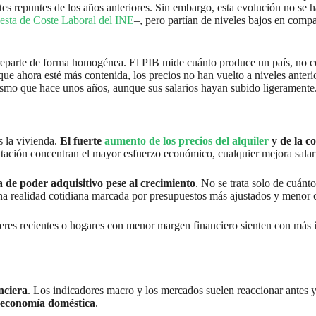
rtes repuntes de los años anteriores. Sin embargo, esta evolución no se 
esta de Coste Laboral del INE
–, pero partían de niveles bajos en comp
 reparte de forma homogénea. El PIB mide cuánto produce un país, no có
ue ahora esté más contenida, los precios no han vuelto a niveles anteri
smo que hace unos años, aunque sus salarios hayan subido ligeramente
s la vivienda.
El fuerte
aumento de los precios del alquiler
y de la c
tación concentran el mayor esfuerzo económico, cualquier mejora salar
 de poder adquisitivo pese al crecimiento
. No se trata solo de cuánt
na realidad cotidiana marcada por presupuestos más ajustados y menor 
ileres recientes o hogares con menor margen financiero sienten con más
nciera
. Los indicadores macro y los mercados suelen reaccionar antes y
la economía doméstica
.