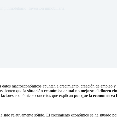
ng inmobiliario
,
Inversión inmobiliaria
 Los datos macroeconómicos apuntan a crecimiento, creación de empleo y
as sienten que la
situación económica actual no mejora: el dinero rin
 a factores económicos concretos que explican
por qué la economía va b
 sido relativamente sólido. El crecimiento económico se ha situado po