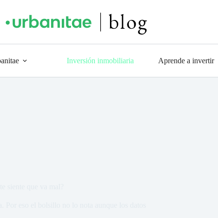
anitae
Inversión inmobiliaria
Aprende a invertir
e siente que va mal?
 Por eso el bolsillo no lo nota aunque los datos