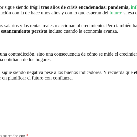
or sigue siendo frágil
tras años de crisis encadenadas: pandemia,
inf
uación con la de hace unos años y con lo que esperan del
futuro
; si esa
los salarios y las rentas reales reaccionan al crecimiento. Pero también 
e estancamiento persista
incluso cuando la economía avanza.
 una contradicción, sino una consecuencia de cómo se mide el crecimi
ia cotidiana de los hogares.
 sigue siendo negativa pese a los buenos indicadores. Y recuerda que
e
ir en planificar el futuro con confianza.
án marcados con
*