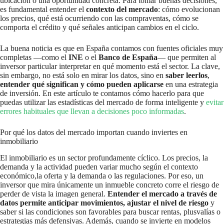
ubicación o una oportunidad concreta. Para tomar buenas decisiones,
es fundamental entender el
contexto del mercado
: cómo evolucionan
los precios, qué está ocurriendo con las compraventas, cómo se
comporta el crédito y qué señales anticipan cambios en el ciclo.
La buena noticia es que en España contamos con fuentes oficiales muy
completas —como el
INE
o el
Banco de España
— que permiten al
inversor particular interpretar en qué momento está el sector. La clave,
sin embargo, no está solo en mirar los datos, sino en
saber leerlos
,
entender qué significan y cómo pueden aplicarse
en una estrategia
de inversión. En este artículo te contamos cómo hacerlo para que
puedas utilizar las estadísticas del mercado de forma inteligente y
evitar
errores habituales que llevan a decisiones poco informadas
.
Por qué los datos del mercado importan cuando inviertes en
inmobiliario
El inmobiliario es un sector profundamente cíclico. Los precios, la
demanda y la actividad pueden variar mucho según el contexto
económico,la oferta y la demanda o las regulaciones. Por eso, un
inversor que mira únicamente un inmueble concreto corre el riesgo de
perder de vista la imagen general.
Entender el mercado a través de
datos permite anticipar movimientos, ajustar el nivel de riesgo
y
saber si las condiciones son favorables para buscar rentas, plusvalías o
estrategias más defensivas. Además, cuando se invierte en modelos