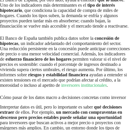
Uno de los indicadores más determinantes es el
tipo de interés
hipotecario
, que condiciona la capacidad de compra de miles de
hogares. Cuando los tipos suben, la demanda se enfría y algunos
proyectos pueden tardar más en absorberse; cuando bajan, la
financiación se vuelve más accesible y el mercado tiende a reactivarse.
El Banco de España también publica datos sobre la
concesión de
hipotecas
, un indicador adelantado del comportamiento del sector.
Una reducción persistente en la concesión puede anticipar correcciones
de precio o una menor velocidad comercial. Además, los indicadores
de
esfuerzo financiero de los hogares
permiten valorar si el nivel de
precios es sostenible: cuando el porcentaje de ingresos destinado a
vivienda supera ciertos umbrales, el riesgo aumenta. Por último, los
informes sobre
riesgos y estabilidad financiera
ayudan a entender si
existen tensiones en el mercado que podrían afectar al crédito, a la
morosidad o incluso al apetito de
inversores institucionales
.
Cómo pasar de los datos macro a decisiones concretas como inversor
Interpretar datos es útil, pero lo importante es saber
qué decisiones
extraer
de ellos. Por ejemplo,
un mercado con compraventas en
descenso pero precios estables puede señalar una oportunidad
para inversores que buscan activos a mejor precio o proyectos con
márgenes más amplios. En cambio, un entorno donde los tipos de