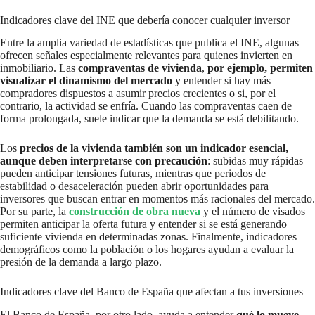
Indicadores clave del INE que debería conocer cualquier inversor
Entre la amplia variedad de estadísticas que publica el INE, algunas
ofrecen señales especialmente relevantes para quienes invierten en
inmobiliario. Las
compraventas de vivienda
,
por ejemplo, permiten
visualizar el dinamismo del mercado
y entender si hay más
compradores dispuestos a asumir precios crecientes o si, por el
contrario, la actividad se enfría. Cuando las compraventas caen de
forma prolongada, suele indicar que la demanda se está debilitando.
Los
precios de la vivienda también son un indicador esencial,
aunque deben interpretarse con precaución
: subidas muy rápidas
pueden anticipar tensiones futuras, mientras que periodos de
estabilidad o desaceleración pueden abrir oportunidades para
inversores que buscan entrar en momentos más racionales del mercado.
Por su parte, la
construcción de obra nueva
y el número de visados
permiten anticipar la oferta futura y entender si se está generando
suficiente vivienda en determinadas zonas. Finalmente, indicadores
demográficos como la población o los hogares ayudan a evaluar la
presión de la demanda a largo plazo.
Indicadores clave del Banco de España que afectan a tus inversiones
El Banco de España, por otro lado, ayuda a entender
qué lo mueve
.