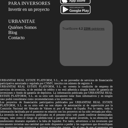
PARA INVERSORES
Invertir en un proyecto
URBANITAE
Quiénes Somos
Blog
Contacto
URBANITAE REAL ESTATE PLATFORM, S.L., es un proveedor de servicios de financiación
participativa autorizada y regulada por CNMV, inscrita con número de registro 4.
URBANITAE REAL ESTATE PLATFORM, S.L. no ostenta la condición de empresa de
servicios de inversión, ni de entidad de crédito y no está adherida a ningún fondo de garantía de
inversiones o fondo de garantía de depósitos. La información publicada por URBANITAE REAL
ESTATE PLATFORM, S.L. en su sitio web únicamente tiene fines informativos y en ningún
caso podrá considerarse como recomendaciones a los inversores.
Los proyectos de financiación participativa publicados por URBANITAE REAL ESTATE
PLATFORM, S.L. en su sitio web no son objeto de autorización ni de supervisión por la
Comisión Nacional del Mercado de Valores ni por el Banco de España. Por lo tanto, toda la
información facilitada por el promotor en relación con los proyectos no ha sido revisada por ellos.
La inversión en los proyectos publicados en el presente sitio web puede conllevar determinados
riesgos, tales como el riesgo de pérdida total o parcial del capital invertido, la no obtención del
rendimiento dinerario esperado o la falta de liquidez. Por tanto, advertimos a los inversores que
únicamente inviertan una cantidad que estén dispuestos a perder y les sugerimos que diversifiquen
sus inversiones para minimizar y mitigar potenciales riesgos. En el caso de que el promotor sea