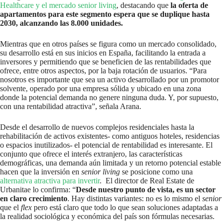
Healthcare y el mercado senior living
, destacando que
la oferta de
apartamentos para este segmento espera que se duplique hasta
2030, alcanzando las 8.000 unidades.
Mientras que en otros países se figura como un mercado consolidado,
su desarrollo está en sus inicios en España, facilitando la entrada a
inversores y permitiendo que se beneficien de las rentabilidades que
ofrece, entre otros aspectos, por la baja rotación de usuarios. “Para
nosotros es importante que sea un activo desarrollado por un promotor
solvente, operado por una empresa sólida y ubicado en una zona
donde la potencial demanda no genere ninguna duda. Y, por supuesto,
con una rentabilidad atractiva”, señala Arana.
Desde el desarrollo de nuevos complejos residenciales hasta la
rehabilitación de activos existentes- como antiguos hoteles, residencias
o espacios inutilizados- el potencial de rentabilidad es interesante. El
conjunto que ofrece el interés extranjero, las características
demográficas, una demanda aún limitada y un retorno potencial estable
hacen que la inversión en
senior living
se posicione como una
alternativa atractiva para invertir
. El director de Real Estate de
Urbanitae lo confirma: “
Desde nuestro punto de vista, es un sector
en claro crecimiento
. Hay distintas variantes: no es lo mismo el
senior
que el
flex
pero está claro que todo lo que sean soluciones adaptadas a
la realidad sociológica y económica del país son fórmulas necesarias.