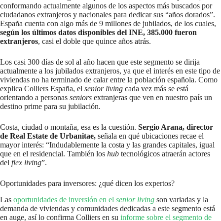
conformando actualmente algunos de los aspectos más buscados por
ciudadanos extranjeros y nacionales para dedicar sus “años dorados”.
España cuenta con algo más de 9 millones de jubilados, de los cuales,
según los últimos datos disponibles del INE, 385.000 fueron
extranjeros
, casi el doble que quince años atrás.
Los casi 300 días de sol al año hacen que este segmento se dirija
actualmente a los jubilados extranjeros, ya que el interés en este tipo de
viviendas no ha terminado de calar entre la población española. Como
explica Colliers España, el
senior living
cada vez más se está
orientando a personas
seniors
extranjeras que ven en nuestro país un
destino prime para su jubilación.
Costa, ciudad o montaña, esa es la cuestión.
Sergio Arana, director
de Real Estate de Urbanitae,
señala en qué ubicaciones recae el
mayor interés: “Indudablemente la costa y las grandes capitales, igual
que en el residencial. También los
hub
tecnológicos atraerán actores
del
flex living
”.
Oportunidades para inversores: ¿qué dicen los expertos?
Las
oportunidades de inversión en el
senior living
son variadas y la
demanda de viviendas y comunidades dedicadas a este segmento está
en auge, así lo confirma Colliers en su
informe sobre el segmento de