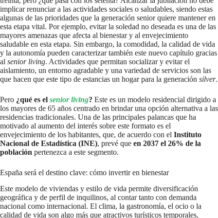
treinta, pero ¿qué pasa con los setenta? Alcanzar la jubilación no debe
implicar renunciar a las actividades sociales o saludables, siendo estas
algunas de las prioridades que la generación senior quiere mantener en
esta etapa vital. Por ejemplo, evitar la soledad no deseada es una de las
mayores amenazas que afecta al bienestar y al envejecimiento
saludable en esta etapa. Sin embargo, la comodidad, la calidad de vida
y la autonomía pueden caracterizar también este nuevo capítulo gracias
al
senior living
. Actividades que permitan socializar y evitar el
aislamiento, un entorno agradable y una variedad de servicios son las
que hacen que este tipo de estancias un hogar para la generación
silver
.
Pero
¿qué es el
senior living
?
Este es un modelo residencial dirigido a
los mayores de 65 años centrado en brindar una opción alternativa a las
residencias tradicionales. Una de las principales palancas que ha
motivado al aumento del interés sobre este formato es el
envejecimiento de los habitantes, que, de acuerdo con el
Instituto
Nacional de Estadística (INE)
, prevé que
en 2037 el 26% de la
población
pertenezca a este segmento.
España será el destino clave: cómo invertir en bienestar
Este modelo de viviendas y estilo de vida permite diversificación
geográfica y de perfil de inquilinos, al contar tanto con demanda
nacional como internacional. El clima, la gastronomía, el ocio o la
calidad de vida son algo más que atractivos turísticos temporales,