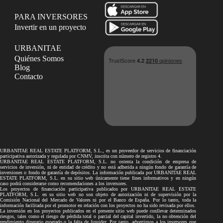
PARA INVERSORES
Invertir en un proyecto
URBANITAE
Quiénes Somos
Blog
Contacto
URBANITAE REAL ESTATE PLATFORM, S.L., es un proveedor de servicios de financiación
participativa autorizada y regulada por CNMV, inscrita con número de registro 4.
URBANITAE REAL ESTATE PLATFORM, S.L. no ostenta la condición de empresa de
servicios de inversión, ni de entidad de crédito y no está adherida a ningún fondo de garantía de
inversiones o fondo de garantía de depósitos. La información publicada por URBANITAE REAL
ESTATE PLATFORM, S.L. en su sitio web únicamente tiene fines informativos y en ningún
caso podrá considerarse como recomendaciones a los inversores.
Los proyectos de financiación participativa publicados por URBANITAE REAL ESTATE
PLATFORM, S.L. en su sitio web no son objeto de autorización ni de supervisión por la
Comisión Nacional del Mercado de Valores ni por el Banco de España. Por lo tanto, toda la
información facilitada por el promotor en relación con los proyectos no ha sido revisada por ellos.
La inversión en los proyectos publicados en el presente sitio web puede conllevar determinados
riesgos, tales como el riesgo de pérdida total o parcial del capital invertido, la no obtención del
rendimiento dinerario esperado o la falta de liquidez. Por tanto, advertimos a los inversores que