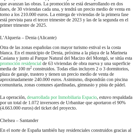
que avanzan las obras. La promoción se está desarrollando en dos
fases, de 30 viviendas cada una, y tendrá un precio medio de venta en
torno a los 210.000 euros. La entrega de viviendas de la primera fase
está prevista para el tercer trimestre de 2023 y las de la segunda en el
primer trimestre de 2025.
L’Alqueria – Denia (Alicante)
Otra de las zonas españolas con mayor turismo estival es la costa
blanca. En el municipio de Denia, próxima a la playa de la Marineta
Casiana y junto al Parque Natural del Macizo del Montgó, se sitúa esta
promoción residencial
de 63 viviendas de obra nueva y una superficie
2
media de 100 m
construidos. Todas ellas incluyen 2 o 3 dormitorios,
plaza de garaje, trastero y tienen un precio medio de venta de
aproximadamente 240.000 euros. Asimismo, dispondrán con piscina
comunitaria, zonas comunes ajardinadas, gimnasio y pista de pádel.
La operación,
desarrollada por Inmobiliaria Espacio
, estuvo respaldada
por un total de 1.072 inversores de Urbanitae que aportaron el 90%
(4.663.000 euros) del ticket del proyecto.
Chelsea – Santander
En el norte de España también hay residenciales construidos gracias al