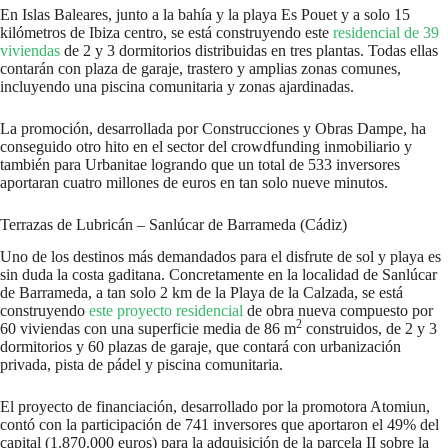
En Islas Baleares, junto a la bahía y la playa Es Pouet y a solo 15
kilómetros de Ibiza centro, se está construyendo este
residencial de 39
viviendas
de 2 y 3 dormitorios distribuidas en tres plantas. Todas ellas
contarán con plaza de garaje, trastero y amplias zonas comunes,
incluyendo una piscina comunitaria y zonas ajardinadas.
La promoción, desarrollada por Construcciones y Obras Dampe, ha
conseguido otro hito en el sector del crowdfunding inmobiliario y
también para Urbanitae logrando que un total de 533 inversores
aportaran cuatro millones de euros en tan solo nueve minutos.
Terrazas de Lubricán – Sanlúcar de Barrameda (Cádiz)
Uno de los destinos más demandados para el disfrute de sol y playa es
sin duda la costa gaditana. Concretamente en la localidad de Sanlúcar
de Barrameda, a tan solo 2 km de la Playa de la Calzada, se está
construyendo
este proyecto residencial
de obra nueva compuesto por
2
60 viviendas con una superficie media de 86 m
construidos, de 2 y 3
dormitorios y 60 plazas de garaje, que contará con urbanización
privada, pista de pádel y piscina comunitaria.
El proyecto de financiación, desarrollado por la promotora Atomiun,
contó con la participación de 741 inversores que aportaron el 49% del
capital (1.870.000 euros) para la adquisición de la parcela II sobre la