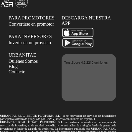
PARA PROMOTORES
DESCARGA NUESTRA
APP
Convertirse en promotor
PARA INVERSORES
Invertir en un proyecto
URBANITAE
Quiénes Somos
Blog
Contacto
URBANITAE REAL ESTATE PLATFORM, S.L., es un proveedor de servicios de financiación
participativa autorizada y regulada por CNMV, inscrita con número de registro 4.
URBANITAE REAL ESTATE PLATFORM, S.L. no ostenta la condición de empresa de
servicios de inversión, ni de entidad de crédito y no está adherida a ningún fondo de garantía de
inversiones o fondo de garantía de depósitos. La información publicada por URBANITAE REAL
ESTATE PLATFORM, S.L. en su sitio web únicamente tiene fines informativos y en ningún