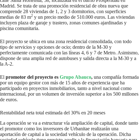
calle Santa Hortensia, 58, localizada en el barrio Prosperidad en
Madrid. Se trata de una promoción residencial de obra nueva que
comprende 28 viviendas de 1, 2 y 3 dormitorios, con superficies
2
medias de 83 m
y un precio medio de 510.000 euros. Las viviendas
incluyen plaza de garaje y trastero, zonas comunes ajardinadas y
piscina comunitaria.
El proyecto se ubica en una zona residencial consolidada, con todo
tipo de servicios y opciones de ocio; dentro de la M-30 y
perfectamente comunicada con las líneas 4, 6 y 7 de Metro. Asimismo,
dispone de una amplia red de autobuses y salida directa a la M-30 y a
la A-2.
El
promotor del proyecto es
Grupo Abauco
,
una compañía formada
por un equipo gestor con más de 15 años de experiencia que ha
participado en proyectos inmobiliarios, tanto a nivel nacional como
internacional, por un volumen de inversión superior a los 500 millones
de euros.
Rentabilidad neta total estimada del 30% en 20 meses
La operación se va a estructurar vía ampliación de capital, donde tanto
el promotor como los inversores de Urbanitae realizarán una
aportación de capital a la sociedad vehículo de la operación. Dicha
sociedad vehículo tiene previsto acudir a la financiación bancaria para