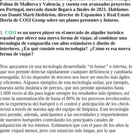
Palma de Mallorca y Valencia, y cuenta con avanzados proyectos
en Portugal, mercado donde llegará a finales de 2021. Hablamos
con Daniel Martí Hedström, director de Expansión y Real Estate
Iberia de COSI Group sobre sus planes presentes y futuros
.
1.
COSI
es un nuevo
player
en el mercado de alquiler turístico
español que ofrece una nueva forma de viajar, al combinar una
tecnología de vanguardia con altos estándares y diseño de
interiores. ¿En qué consiste esta tecnología? ¿Cómo es esa nueva
forma de viajar?
Nos apoyamos en una tecnología desarrollada
“in house” o interna, lo
que
nos permite detectar rápidamente cualquier deficiencia y cambiarla
enseguida. Al no depender de terceros nos hace ser mucho más ágiles
y eficientes. Algunos ejemplos de esta tecnología serían, por ejemplo,
nuestra tarifa dinámica de precios, que nos permite ajustarlos hasta
1.000 veces al día para lograr siempre los resultados más óptimos; así
como la automatización de hasta el 80% de los procesos involucrados
en la experiencia del huésped o el control y anticipación de los
check-
in/out
a través de nuestra app del equipo de limpieza. Esta tecnología
nos permite, además, anticiparnos a las necesidades y requerimientos
de nuestros huéspedes controlando los principales canales de
adquisición de los mismos. Estimamos que con el paso de los años la
gente viajará menos, pero con estancias más largas, por lo que