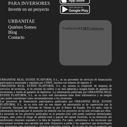
PARA INVERSORES
Invertir en un proyecto
URBANITAE
Quiénes Somos
Blog
Contacto
URBANITAE REAL ESTATE PLATFORM, S.L., es un proveedor de servicios de financiación
participativa autorizada y regulada por CNMV, inscrita con número de registro 4.
URBANITAE REAL ESTATE PLATFORM, S.L. no ostenta la condición de empresa de
servicios de inversión, ni de entidad de crédito y no está adherida a ningún fondo de garantía de
inversiones o fondo de garantía de depósitos. La información publicada por URBANITAE REAL
ESTATE PLATFORM, S.L. en su sitio web únicamente tiene fines informativos y en ningún
caso podrá considerarse como recomendaciones a los inversores.
Los proyectos de financiación participativa publicados por URBANITAE REAL ESTATE
PLATFORM, S.L. en su sitio web no son objeto de autorización ni de supervisión por la
Comisión Nacional del Mercado de Valores ni por el Banco de España. Por lo tanto, toda la
información facilitada por el promotor en relación con los proyectos no ha sido revisada por ellos.
La inversión en los proyectos publicados en el presente sitio web puede conllevar determinados
riesgos, tales como el riesgo de pérdida total o parcial del capital invertido, la no obtención del
rendimiento dinerario esperado o la falta de liquidez. Por tanto, advertimos a los inversores que
únicamente inviertan una cantidad que estén dispuestos a perder y les sugerimos que diversifiquen
sus inversiones para minimizar y mitigar potenciales riesgos. En el caso de que el promotor sea