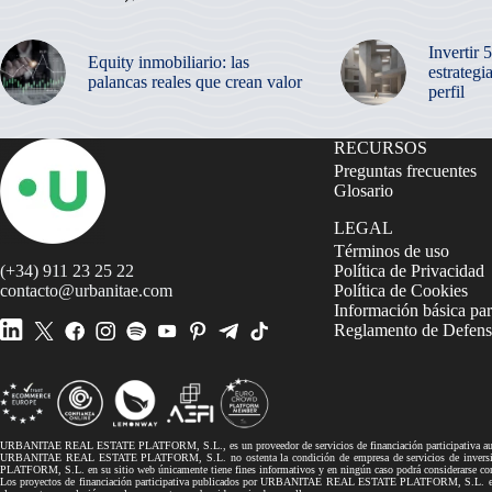
Invertir 
Equity inmobiliario: las
estrategi
palancas reales que crean valor
perfil
RECURSOS
Preguntas frecuentes
Glosario
LEGAL
Términos de uso
(+34) 911 23 25 22
Política de Privacidad
contacto@urbanitae.com
Política de Cookies
Información básica par
Reglamento de Defensa
URBANITAE REAL ESTATE PLATFORM, S.L., es un proveedor de servicios de financiación participativa autor
URBANITAE REAL ESTATE PLATFORM, S.L. no ostenta la condición de empresa de servicios de inversión, 
PLATFORM, S.L. en su sitio web únicamente tiene fines informativos y en ningún caso podrá considerarse co
Los proyectos de financiación participativa publicados por URBANITAE REAL ESTATE PLATFORM, S.L. en su si