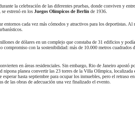
 durante la celebración de las diferentes pruebas, donde conviven y ent
 se estrenó en los
Juegos Olímpicos de Berlín
de 1936.
ñar entornos cada vez más cómodos y atractivos para los deportistas. Al
rbanísticos.
 millones de dólares en un complejo que constaba de 31 edificios y podía
do compromiso con la sostenibilidad: más de 10.000 metros cuadrados de 
convierten en áreas residenciales. Sin embargo, Rio de Janeiro apostó p
 nipona planea convertir las 23 torres de la Villa Olímpica, localizada 
que esperar hasta septiembre para ocupar los inmuebles, pero el retraso e
as de las obras de adecuación una vez finalizado el evento.