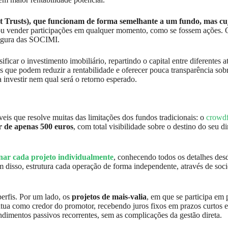
t Trusts), que funcionam de forma semelhante a um fundo, mas cuj
r ou vender participações em qualquer momento, como se fossem ações.
figura das SOCIMI.
ficar o investimento imobiliário, repartindo o capital entre diferentes 
es que podem reduzir a rentabilidade e oferecer pouca transparência sob
investir nem qual será o retorno esperado.
is que resolve muitas das limitações dos fundos tradicionais: o
crowdf
ir de apenas 500 euros
, com total visibilidade sobre o destino do seu 
nar cada projeto individualmente
, conhecendo todos os detalhes desd
além disso, estrutura cada operação de forma independente, através de s
perfis. Por um lado, os
projetos de mais-valia
, em que se participa em
r atua como credor do promotor, recebendo juros fixos em prazos curto
ndimentos passivos recorrentes, sem as complicações da gestão direta.