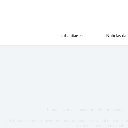
Urbanitae
Notícias da
Fundos de investimento imobiliário: vantagens
Os fundos de investimento imobiliário reúnem o capital de vários in
exploração de ativos imobili