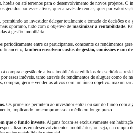
ais, hotéis ou até terrenos para o desenvolvimento de novos projetos. 
cros gerados por esses ativos, quer através de rendas, quer por valoriz
, permitindo ao investidor delegar totalmente a tomada de decisões e a 
mais oportuno, tudo com o objetivo de
maximizar a rentabilidade
. Pa
das à gestão imobiliária.
os periodicamente entre os participantes, consoante os rendimentos gera
o financeiro,
também envolvem custos de gestão, comissões e um det
 à compra e gestão de ativos imobiliários: edifícios de escritórios, res
os por esses imóveis, tanto através de rendimentos de aluguer como de 
, comprar, gerir e vender os ativos com um único objetivo: maximizar a 
os
. Os primeiros permitem ao investidor entrar ou sair do fundo com 
timento, implicando um compromisso a médio ou longo prazo.
 em que o fundo investe
. Alguns focam-se exclusivamente em habitações
s especializados em desenvolvimentos imobiliários, ou seja, na compra 
bém maior rentabilidade potencial.