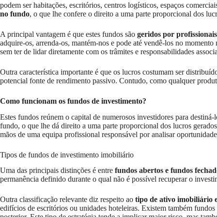
podem ser habitações, escritórios, centros logísticos, espaços comerci
no fundo
, o que lhe confere o direito a uma parte proporcional dos lu
A principal vantagem é que estes fundos são
geridos por profissionais
adquire-os, arrenda-os, mantém-nos e pode até vendê-los no momento 
sem ter de lidar diretamente com os trâmites e responsabilidades associa
Outra característica importante é que os lucros costumam ser distribuíd
potencial fonte de rendimento passivo. Contudo, como qualquer produt
Como funcionam os fundos de investimento?
Estes fundos reúnem o capital de numerosos investidores para destiná-lo
fundo, o que lhe dá direito a uma parte proporcional dos lucros gerad
mãos de uma equipa profissional responsável por analisar oportunidades
Tipos de fundos de investimento imobiliário
Uma das principais distinções é entre
fundos abertos e fundos fechad
permanência definido durante o qual não é possível recuperar o inves
Outra classificação relevante diz respeito ao
tipo de ativo imobiliário
edifícios de escritórios ou unidades hoteleiras. Existem também fundo
posterior. Este tipo de estratégia tende a implicar maior risco, mas tam