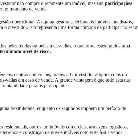
O investidor não compra diretamente um imóvel, mas sim
participações
ação no momento da venda.
gestão operacional. A equipa gestora seleciona os imóveis, analisa-os,
ra o investidor, isto representa uma forma cómoda de participar no setor
dos pelas rendas ou pelas mais-valias, o que torna estes fundos uma
erminado nível de risco.
idências, centros comerciais, hotéis… O investidor adquire cotas do
mais-valias em caso de venda. A grande vantagem é que tudo está nas
rentabilidade para os participantes.
alguma flexibilidade, enquanto os segundos impõem um período de
 residenciais, outros em imóveis comerciais, armazéns logísticos,
de terrenos e construção de novos imóveis com vista à sua venda