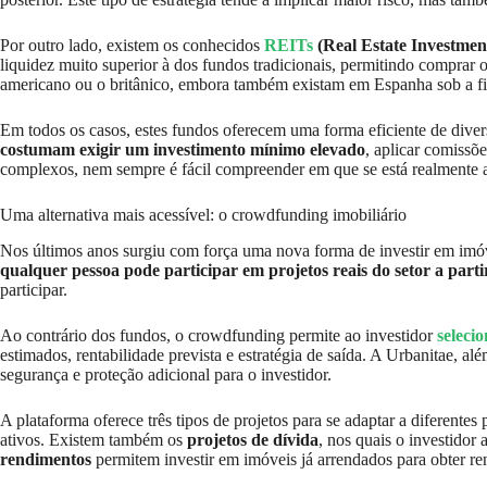
Por outro lado, existem os conhecidos
REITs
(Real Estate Investmen
liquidez muito superior à dos fundos tradicionais, permitindo compra
americano ou o britânico, embora também existam em Espanha sob a 
Em todos os casos, estes fundos oferecem uma forma eficiente de diversi
costumam exigir um investimento mínimo elevado
, aplicar comissõ
complexos, nem sempre é fácil compreender em que se está realmente a 
Uma alternativa mais acessível: o crowdfunding imobiliário
Nos últimos anos surgiu com força uma nova forma de investir em imóve
qualquer pessoa pode participar em projetos reais do setor a part
participar.
Ao contrário dos fundos, o crowdfunding permite ao investidor
seleci
o
estimados, rentabilidade prevista e estratégia de saída. A Urbanitae, 
segurança e proteção adicional para o investidor.
A plataforma oferece três tipos de projetos para se adaptar a diferentes 
ativos. Existem também os
projetos de dívida
, nos quais o investido
rendimentos
permitem investir em imóveis já arrendados para obter re