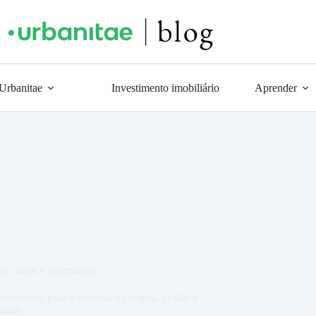
 Urbanitae
Investimento imobiliário
Aprender
, riscos e alternativas
vestidores para o destinar à compra, gestão e
ários.