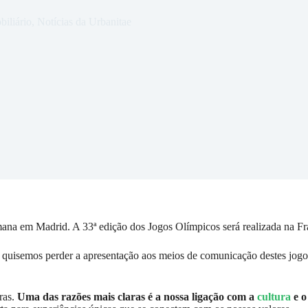
biliário
,
Notícias da Urbanitae
ana em Madrid. A 33ª edição dos Jogos Olímpicos será realizada na Fra
uisemos perder a apresentação aos meios de comunicação destes jogos
ras.
Uma das razões mais claras é a nossa ligação com a
cultura
e 