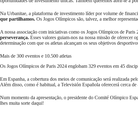
oportunidades de investimento únicas. Também queremos abrir-te a por
Na Urbanitae, a plataforma de investimento líder por volume de fina
que partilhamos.
Os Jogos Olímpicos são, talvez, a melhor representa
A nossa associação com iniciativas como os Jogos Olímpicos de Paris 
perseverança.
Esses valores guiam-nos na nossa missão de oferecer opo
determinação com que os atletas alcançam os seus objetivos desportivo
Mais de 300 eventos e 10.500 atletas
Os Jogos Olímpicos de Paris 2024 englobam 329 eventos em 45 disciplin
Em Espanha, a cobertura dos meios de comunicação será realizada pelo 
Além disso, como é habitual, a Televisión Española oferecerá cerca de
Num momento da apresentação, o presidente do Comité Olímpico Espan
lhes muita sorte daqui!