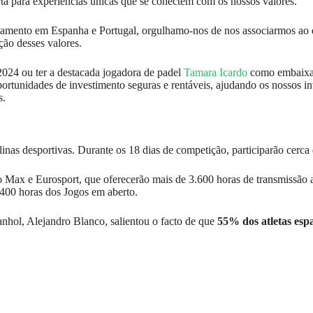
ta para experiências únicas que se conectem com os nossos valores.
nciamento em Espanha e Portugal, orgulhamo-nos de nos associarmos ao
ção desses valores.
2024 ou ter a destacada jogadora de padel
Tamara Icardo
como embaixa
rtunidades de investimento seguras e rentáveis, ajudando os nossos inv
s.
as desportivas. Durante os 18 dias de competição, participarão cerca 
Max e Eurosport, que oferecerão mais de 3.600 horas de transmissão a p
 400 horas dos Jogos em aberto.
hol, Alejandro Blanco, salientou o facto de que
55% dos atletas espa