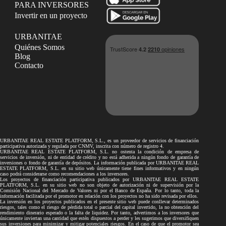
PARA INVERSORES
Invertir en un proyecto
URBANITAE
Quiénes Somos
Blog
Contacto
URBANITAE REAL ESTATE PLATFORM, S.L., es un proveedor de servicios de financiación
participativa autorizada y regulada por CNMV, inscrita con número de registro 4.
URBANITAE REAL ESTATE PLATFORM, S.L. no ostenta la condición de empresa de
servicios de inversión, ni de entidad de crédito y no está adherida a ningún fondo de garantía de
inversiones o fondo de garantía de depósitos. La información publicada por URBANITAE REAL
ESTATE PLATFORM, S.L. en su sitio web únicamente tiene fines informativos y en ningún
caso podrá considerarse como recomendaciones a los inversores.
Los proyectos de financiación participativa publicados por URBANITAE REAL ESTATE
PLATFORM, S.L. en su sitio web no son objeto de autorización ni de supervisión por la
Comisión Nacional del Mercado de Valores ni por el Banco de España. Por lo tanto, toda la
información facilitada por el promotor en relación con los proyectos no ha sido revisada por ellos.
La inversión en los proyectos publicados en el presente sitio web puede conllevar determinados
riesgos, tales como el riesgo de pérdida total o parcial del capital invertido, la no obtención del
rendimiento dinerario esperado o la falta de liquidez. Por tanto, advertimos a los inversores que
únicamente inviertan una cantidad que estén dispuestos a perder y les sugerimos que diversifiquen
sus inversiones para minimizar y mitigar potenciales riesgos. En el caso de que el promotor sea