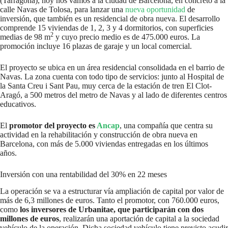
(Tarragona), hoy nos vamos a la ciudad de Barcelona, en concreto a la
calle Navas de Tolosa, para lanzar una
nueva oportunidad
de
inversión, que también es un residencial de obra nueva. El desarrollo
comprende 15 viviendas de 1, 2, 3 y 4 dormitorios, con superficies
2
medias de 98 m
y cuyo precio medio es de 475.000 euros. La
promoción incluye 16 plazas de garaje y un local comercial.
El proyecto se ubica en un área residencial consolidada en el barrio de
Navas. La zona cuenta con todo tipo de servicios: junto al Hospital de
la Santa Creu i Sant Pau, muy cerca de la estación de tren El Clot-
Aragó, a 500 metros del metro de Navas y al lado de diferentes centros
educativos.
El
promotor del proyecto es
Ancap
, una compañía que centra su
actividad en la rehabilitación y construcción de obra nueva en
Barcelona, con más de 5.000 viviendas entregadas en los últimos
años.
Inversión con una rentabilidad del 30% en 22 meses
La operación se va a estructurar vía ampliación de capital por valor de
más de 6,3 millones de euros. Tanto el promotor, con 760.000 euros,
como
los inversores de Urbanitae, que participarán con dos
millones de euros
, realizarán una aportación de capital a la sociedad
vehículo de la operación. Dicha sociedad vehículo tiene previsto acudir