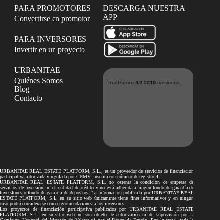
PARA PROMOTORES
DESCARGA NUESTRA
APP
Convertirse en promotor
PARA INVERSORES
Invertir en un proyecto
URBANITAE
Quiénes Somos
Blog
Contacto
URBANITAE REAL ESTATE PLATFORM, S.L., es un proveedor de servicios de financiación
participativa autorizada y regulada por CNMV, inscrita con número de registro 4.
URBANITAE REAL ESTATE PLATFORM, S.L. no ostenta la condición de empresa de
servicios de inversión, ni de entidad de crédito y no está adherida a ningún fondo de garantía de
inversiones o fondo de garantía de depósitos. La información publicada por URBANITAE REAL
ESTATE PLATFORM, S.L. en su sitio web únicamente tiene fines informativos y en ningún
caso podrá considerarse como recomendaciones a los inversores.
Los proyectos de financiación participativa publicados por URBANITAE REAL ESTATE
PLATFORM, S.L. en su sitio web no son objeto de autorización ni de supervisión por la
Comisión Nacional del Mercado de Valores ni por el Banco de España. Por lo tanto, toda la