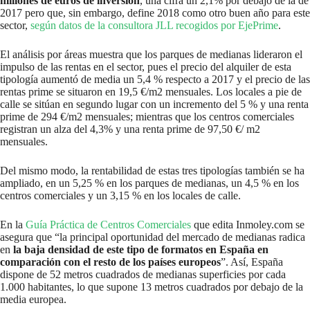
millones de euros de inversión
, una cifra un 2,1% por debajo de la de
2017
pero que, sin embargo, define 2018 como otro buen año para este
sector,
según datos de la consultora JLL recogidos por EjePrime
.
El análisis por áreas muestra que los parques de medianas lideraron el
impulso de las rentas en el sector, pues el precio del alquiler de esta
tipología aumentó de media un 5,4 % respecto a 2017 y el precio de las
rentas prime se situaron en 19,5 €/m2 mensuales. Los locales a pie de
calle se sitúan en segundo lugar con un incremento del 5 % y una renta
prime de 294 €/m2 mensuales; mientras que los centros comerciales
registran un alza del 4,3% y una renta prime de 97,50 €/ m2
mensuales.
Del mismo modo, la rentabilidad de estas tres tipologías también se ha
ampliado, en un 5,25 % en los parques de medianas, un 4,5 % en los
centros comerciales y un 3,15 % en los locales de calle.
En la
Guía Práctica de Centros Comerciales
que edita Inmoley.com se
asegura que “la principal oportunidad del mercado de medianas radica
en
la baja densidad de este tipo de formatos en España en
comparación con el resto de los países europeos
”. Así, España
dispone de 52 metros cuadrados de medianas superficies por cada
1.000 habitantes, lo que supone 13 metros cuadrados por debajo de la
media europea.