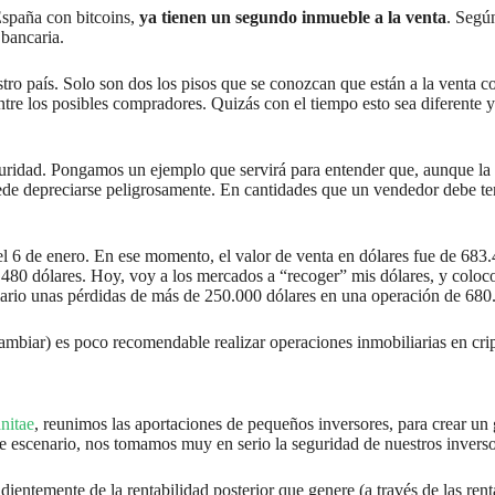
España con bitcoins,
ya tienen un segundo inmueble a la venta
. Seg
 bancaria.
o país. Solo son dos los pisos que se conozcan que están a la venta co
ntre los posibles compradores. Quizás con el tiempo esto sea diferente y 
uridad. Pongamos un ejemplo que servirá para entender que, aunque la te
de depreciarse peligrosamente. En cantidades que un vendedor debe te
l 6 de enero. En ese momento, el valor de venta en dólares fue de 683.
80 dólares. Hoy, voy a los mercados a “recoger” mis dólares, y coloco 
iario unas pérdidas de más de 250.000 dólares en una operación de 680
 cambiar) es poco recomendable realizar operaciones inmobiliarias en cr
nitae
, reunimos las aportaciones de pequeños inversores, para crear un
te escenario, nos tomamos muy en serio la seguridad de nuestros invers
ntemente de la rentabilidad posterior que genere (a través de las rentas