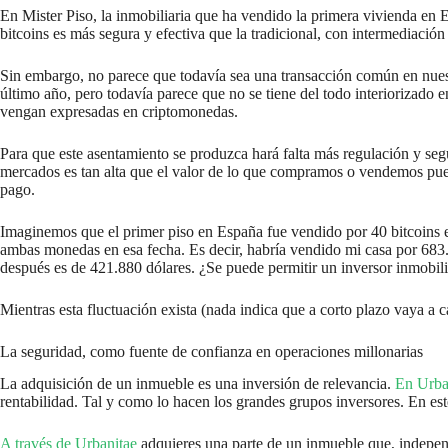
En Mister Piso, la inmobiliaria que ha vendido la primera vivienda en 
bitcoins es más segura y efectiva que la tradicional, con intermediación
Sin embargo, no parece que todavía sea una transacción común en nuestr
último año, pero todavía parece que no se tiene del todo interiorizado e
vengan expresadas en criptomonedas.
Para que este asentamiento se produzca hará falta más regulación y seg
mercados es tan alta que el valor de lo que compramos o vendemos pue
pago.
Imaginemos que el primer piso en España fue vendido por 40 bitcoins e
ambas monedas en esa fecha. Es decir, habría vendido mi casa por 683.4
después es de 421.880 dólares. ¿Se puede permitir un inversor inmobil
Mientras esta fluctuación exista (nada indica que a corto plazo vaya a
La seguridad, como fuente de confianza en operaciones millonarias
La adquisición de un inmueble es una inversión de relevancia.
En Urba
rentabilidad. Tal y como lo hacen los grandes grupos inversores. En es
A través de Urbanitae
adquieres una parte de un inmueble que, independie