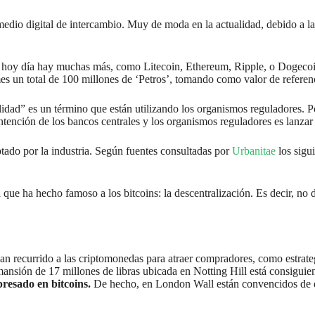
medio digital de intercambio. Muy de moda en la actualidad, debido a la
 hoy día hay muchas más, como Litecoin, Ethereum, Ripple, o Dogecoin, 
 un total de 100 millones de ‘Petros’, tomando como valor de referenci
ilidad” es un término que están utilizando los organismos reguladores. 
 intención de los bancos centrales y los organismos reguladores es lanz
tado por la industria. Según fuentes consultadas por
Urbanitae
los sigu
ca que ha hecho famoso a los bitcoins: la descentralización. Es decir, no
 recurrido a las criptomonedas para atraer compradores, como estrate
ansión de 17 millones de libras ubicada en Notting Hill está consiguie
presado en bitcoins.
De hecho, en London Wall están convencidos de que