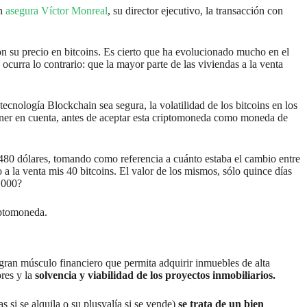
ún
asegura Víctor Monreal
, su director ejecutivo, la transacción con
n su precio en bitcoins. Es cierto que ha evolucionado mucho en el
ocurra lo contrario: que la mayor parte de las viviendas a la venta
cnología Blockchain sea segura, la volatilidad de los bitcoins en los
ner en cuenta, antes de aceptar esta criptomoneda como moneda de
480 dólares, tomando como referencia a cuánto estaba el cambio entre
a la venta mis 40 bitcoins. El valor de los mismos, sólo quince días
.000?
iptomoneda.
 gran músculo financiero que permita adquirir inmuebles de alta
ores y la
solvencia y viabilidad de los proyectos inmobiliarios.
 si se alquila o su plusvalía si se vende)
se trata de un bien