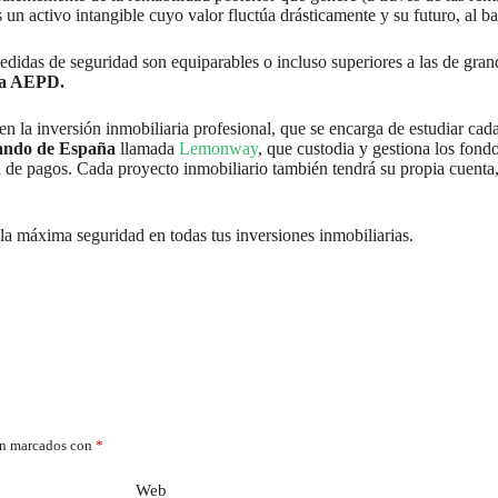
 un activo intangible cuyo valor fluctúa drásticamente y su futuro, al b
edidas de seguridad son equiparables o incluso superiores a las de gra
 la AEPD.
 la inversión inmobiliaria profesional, que se encarga de estudiar cada 
ando de España
llamada
Lemonway
, que custodia y gestiona los fond
dad de pagos. Cada proyecto inmobiliario también tendrá su propia cuent
 la máxima seguridad en todas tus inversiones inmobiliarias.
án marcados con
*
Web