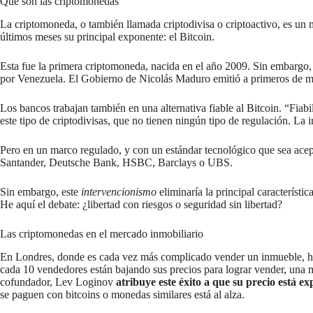
Qué son las criptomonedas
La criptomoneda, o también llamada criptodivisa o criptoactivo, es un 
últimos meses su principal exponente: el Bitcoin.
Esta fue la primera criptomoneda, nacida en el año 2009. Sin embargo,
por Venezuela. El Gobierno de Nicolás Maduro emitió a primeros de mes
Los bancos trabajan también en una alternativa fiable al Bitcoin. “Fiab
este tipo de criptodivisas, que no tienen ningún tipo de regulación. La
Pero en un marco regulado, y con un estándar tecnológico que sea acep
Santander, Deutsche Bank, HSBC, Barclays o UBS.
Sin embargo, este
intervencionismo
eliminaría la principal característi
He aquí el debate: ¿libertad con riesgos o seguridad sin libertad?
Las criptomonedas en el mercado inmobiliario
En Londres, donde es cada vez más complicado vender un inmueble, han
cada 10 vendedores están bajando sus precios para lograr vender, una m
cofundador, Lev Loginov
atribuye este éxito a que su precio está ex
se paguen con bitcoins o monedas similares está al alza.