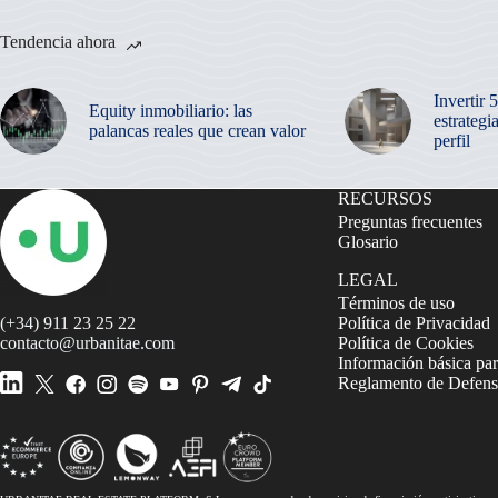
Tendencia ahora
Invertir 
Equity inmobiliario: las
estrategi
palancas reales que crean valor
perfil
RECURSOS
Preguntas frecuentes
Glosario
LEGAL
Términos de uso
(+34) 911 23 25 22
Política de Privacidad
contacto@urbanitae.com
Política de Cookies
Información básica par
Reglamento de Defensa