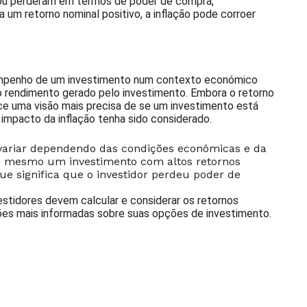
ou perderam em termos de poder de compra,
um retorno nominal positivo, a inflação pode corroer
sempenho de um investimento num contexto económico
do rendimento gerado pelo investimento. Embora o retorno
ece uma visão mais precisa de se um investimento está
 impacto da inflação tenha sido considerado.
 variar dependendo das condições econômicas e da
ão, mesmo um investimento com altos retornos
ue significa que o investidor perdeu poder de
stidores devem calcular e considerar os retornos
isões mais informadas sobre suas opções de investimento.