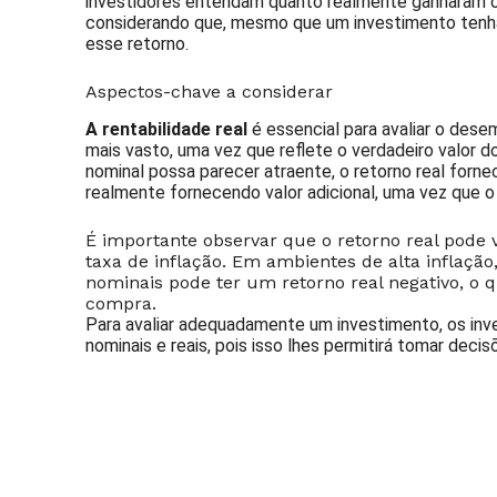
investidores entendam quanto realmente ganharam 
considerando que, mesmo que um investimento tenha 
esse retorno.
Aspectos-chave a considerar
A rentabilidade real
é essencial para avaliar o de
mais vasto, uma vez que reflete o verdadeiro valor 
nominal possa parecer atraente, o retorno real forn
realmente fornecendo valor adicional, uma vez que o
É importante observar que o retorno real pode
taxa de inflação. Em ambientes de alta inflaç
nominais pode ter um retorno real negativo, o q
compra.
Para avaliar adequadamente um investimento, os inve
nominais e reais, pois isso lhes permitirá tomar dec
Assine nossa Newsletter