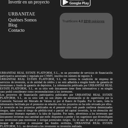
Invertir en un proyecto
URBANITAE
Quiénes Somos
Blog
Contacto
URBANITAE REAL ESTATE PLATFORM, S.L., es un proveedor de servicios de financiación
participativa autorizada y regulada por CNMV, inscrita con número de registro 4.
URBANITAE REAL ESTATE PLATFORM, S.L. no ostenta la condición de empresa de
servicios de inversión, ni de entidad de crédito y no está adherida a ningún fondo de garantía de
inversiones o fondo de garantía de depósitos. La información publicada por URBANITAE REAL
ESTATE PLATFORM, S.L. en su sitio web únicamente tiene fines informativos y en ningún
caso podrá considerarse como recomendaciones a los inversores.
Los proyectos de financiación participativa publicados por URBANITAE REAL ESTATE
PLATFORM, S.L. en su sitio web no son objeto de autorización ni de supervisión por la
Comisión Nacional del Mercado de Valores ni por el Banco de España. Por lo tanto, toda la
información facilitada por el promotor en relación con los proyectos no ha sido revisada por ellos.
La inversión en los proyectos publicados en el presente sitio web puede conllevar determinados
riesgos, tales como el riesgo de pérdida total o parcial del capital invertido, la no obtención del
rendimiento dinerario esperado o la falta de liquidez. Por tanto, advertimos a los inversores que
únicamente inviertan una cantidad que estén dispuestos a perder y les sugerimos que diversifiquen
sus inversiones para minimizar y mitigar potenciales riesgos. En el caso de que el promotor sea
incapaz de devolver o remunerar los fondos recibidos, URBANITAE REAL ESTATE
PLATFORM, S.L. no devolverá a los inversores su inversión realizada.