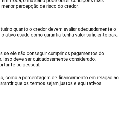
 Em troca, o mutuário pode obter condições mais
à menor percepção de risco do credor.
tuário quanto o credor devem avaliar adequadamente o
e o ativo usado como garantia tenha valor suficiente para
pois se ele não conseguir cumprir os pagamentos do
a. Isso deve ser cuidadosamente considerado,
ortante ou pessoal.
mo, como a porcentagem de financiamento em relação ao
arantir que os termos sejam justos e equitativos.